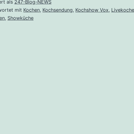
ert als
247-Blog-NEWS
wortet mit
Kochen
,
Kochsendung
,
Kochshow Vox
,
Livekoch
en
,
Showküche