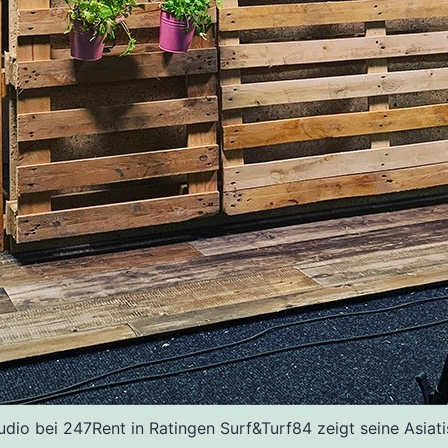
udio bei 247Rent in Ratingen Surf&Turf84 zeigt seine Asiat