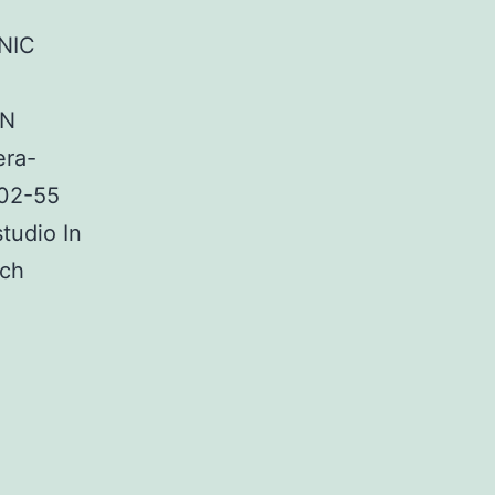
NIC
EN
ra-
102-55
tudio In
och