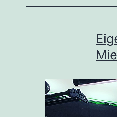
Eig
Mie