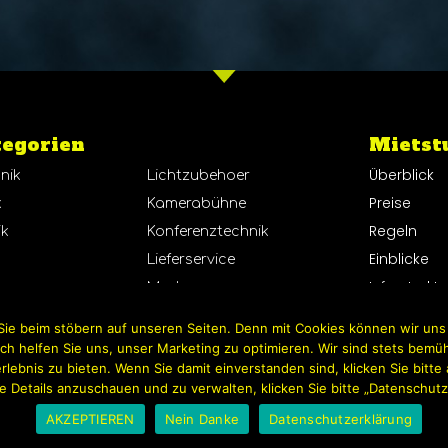
egorien
Features
Mietst
Überblick
nik
Lichtzubehoer
Preise
k
Kamerabühne
Regeln
ik
Konferenztechnik
Einblicke
Lieferservice
Infrastruktu
Marken
ie beim stöbern auf unseren Seiten. Denn mit Cookies können wir uns
 helfen Sie uns, unser Marketing zu optimieren. Wir sind stets bemü
rlebnis zu bieten. Wenn Sie damit einverstanden sind, klicken Sie bitt
 Details anzuschauen und zu verwalten, klicken Sie bitte „Datenschutz
AKZEPTIEREN
Nein Danke
Datenschutzerklärung