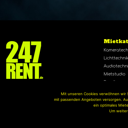
Mietkat
Kameratech
Lichttechni
Audiotechn
Mietstudio
Bundles
Broichhofstr. 13
40880 Ratingen
Mit unseren Cookies verwöhnen wir S
Tel: 02102-5590650
mit passenden Angeboten versorgen. Auch
ein optimales Miete
Um weitere
© 2022 All rights reserved by 247Rent.de