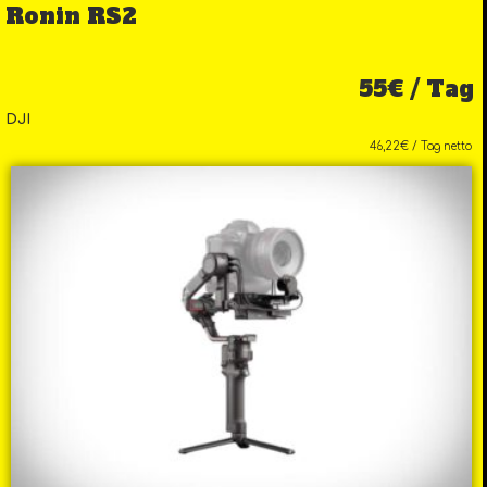
Ronin RS2
55€ / Tag
DJI
46,22€ / Tag netto