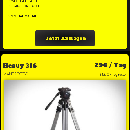
1X WECHSELPLATTE
1X TRANSPORTTASCHE
75MM HALBSCHALE
Jetzt Anfragen
29€ / Tag
Heavy 316
MANFROTTO
24,37€ / Tag netto