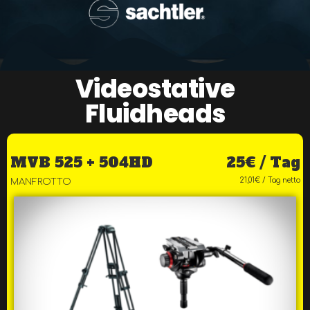
Videostative
Fluidheads
MVB 525 + 504HD
25€ / Tag
21,01€ / Tag netto
MANFROTTO