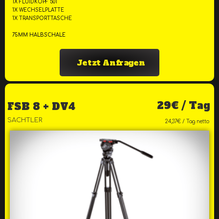
1X FLUIDKOPF 501
1X WECHSELPLATTE
1X TRANSPORTTASCHE
75MM HALBSCHALE
Jetzt Anfragen
29€ / Tag
FSB 8 + DV4
SACHTLER
24,37€ / Tag netto