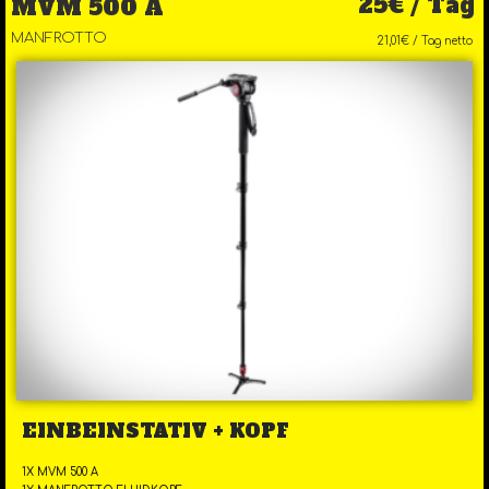
25€ / Tag
MVM 500 A
MANFROTTO
21,01€ / Tag netto
EINBEINSTATIV + KOPF
1X MVM 500 A