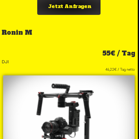
Jetzt Anfragen
Ronin M
55€ / Tag
DJI
46,22€ / Tag netto