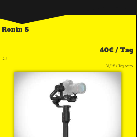
Ronin S
40€ / Tag
DJI
33,61€ / Tag netto