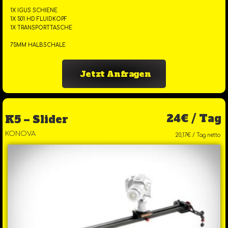
1X IGUS SCHIENE
1X 501 HD FLUIDKOPF
1X TRANSPORTTASCHE
75MM HALBSCHALE
Jetzt Anfragen
24€ / Tag
K5 – Slider
KONOVA
20,17€ / Tag netto