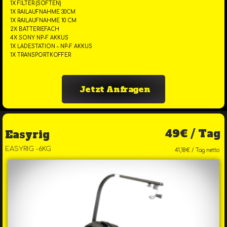
1X FILTER (SOFTEN)
1X RAILAUFNAHME 30CM
1X RAILAUFNAHME 10 CM
2X BATTERIEFACH
4X SONY NP-F AKKUS
1X LADESTATION – NP-F AKKUS
1X TRANSPORTKOFFER
Jetzt Anfragen
49€ / Tag
Easyrig
EASYRIG -6KG
41,18€ / Tag netto