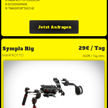
1X MANFROTTO FLUIDKOPF
1X BODENSPINNE
1X TRANSPORTTASCHE
Jetzt Anfragen
29€ / Tag
Sympla Rig
MANFROTTO
24,37€ / Tag netto