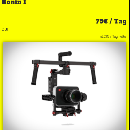
Ronin I
75€ / Tag
DJI
63,03€ / Tag netto