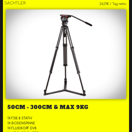
SACHTLER
24,37€ / Tag netto
50CM - 300CM & MAX 9KG
1X FSB 8 STATIV
1X BODENSPINNE
1X FLUIDKOPF DV8