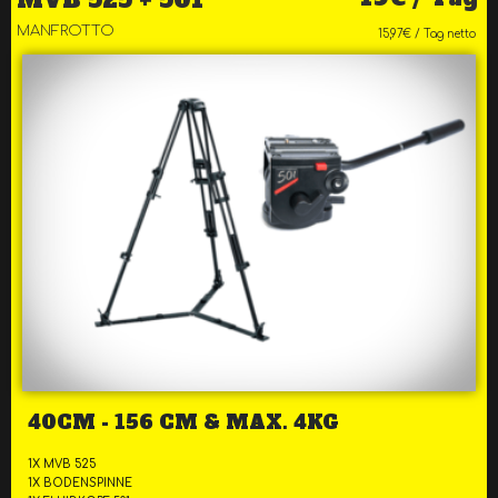
MVB 525 + 501
MANFROTTO
15,97€ / Tag netto
40CM - 156 CM & MAX. 4KG
1X MVB 525
1X BODENSPINNE