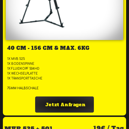
40 CM - 156 CM & MAX. 6KG
1X MVB 525
1X BODENSPINNE
1X FLUIDKOPF 504HD
1X WECHSELPLATTE
1X TRANSPORTTASCHE
75MM HALBSCHALE
Jetzt Anfragen
19€ / Tag