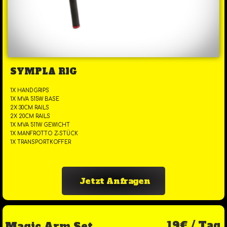
SYMPLA RIG
1X HANDGRIPS
1X MVA 515W BASE
2X 30CM RAILS
2X 20CM RAILS
1X MVA 511W GEWICHT
1X MANFROTTO Z-STÜCK
1X TRANSPORTKOFFER
Jetzt Anfragen
19€ / Tag
Magic Arm Set