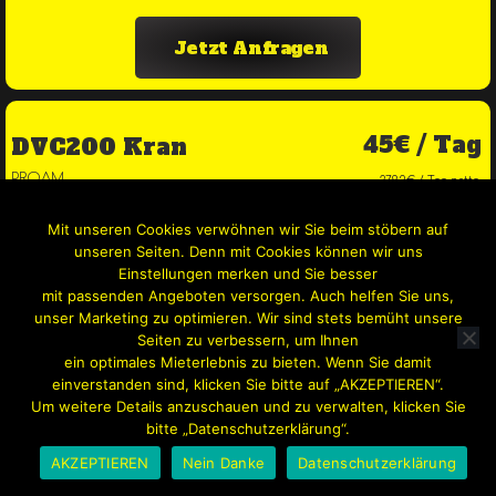
Jetzt Anfragen
45€ / Tag
DVC200 Kran
PROAM
37,82€ / Tag netto
Mit unseren Cookies verwöhnen wir Sie beim stöbern auf
unseren Seiten. Denn mit Cookies können wir uns
Einstellungen merken und Sie besser
mit passenden Angeboten versorgen. Auch helfen Sie uns,
unser Marketing zu optimieren. Wir sind stets bemüht unsere
Seiten zu verbessern, um Ihnen
ein optimales Mieterlebnis zu bieten. Wenn Sie damit
einverstanden sind, klicken Sie bitte auf „AKZEPTIEREN“.
Um weitere Details anzuschauen und zu verwalten, klicken Sie
bitte „Datenschutzerklärung“.
AKZEPTIEREN
Nein Danke
Datenschutzerklärung