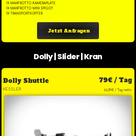
1X MANFROTTO KAMERAPLATE
1X MANFROTTO MINI SPIGOT
1X TRANSPORTKOFFER
Jetzt Anfragen
Dolly | Slider | Kran
79€ / Tag
Dolly Shuttle
KESSLER
66,39€ / Tag netto