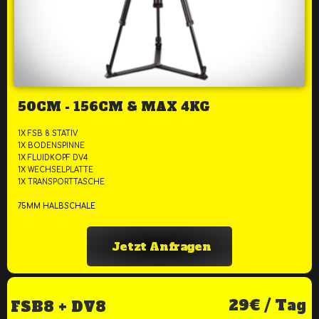
50CM - 156CM & MAX 4KG
1X FSB 8 STATIV
1X BODENSPINNE
1X FLUIDKOPF DV4
1X WECHSELPLATTE
1X TRANSPORTTASCHE
75MM HALBSCHALE
Jetzt Anfragen
29€ / Tag
FSB8 + DV8