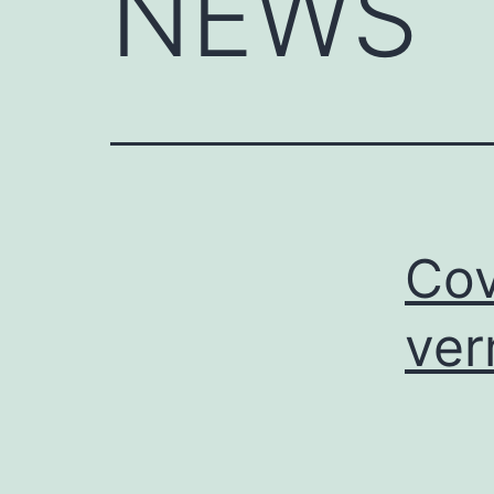
NEWS
Cov
ver