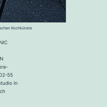
ischen Kochkünste
NIC
EN
ra-
102-55
tudio In
och