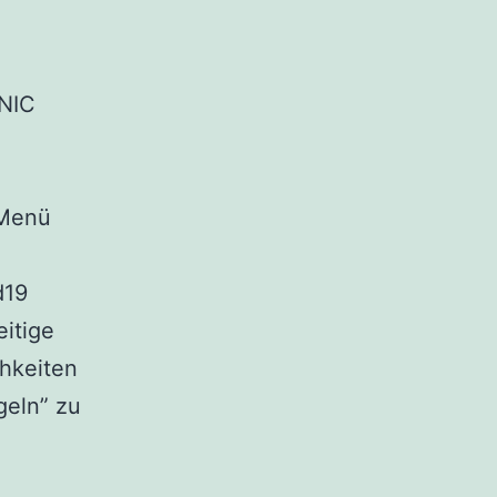
NIC
Menü
d19
eitige
chkeiten
geln” zu